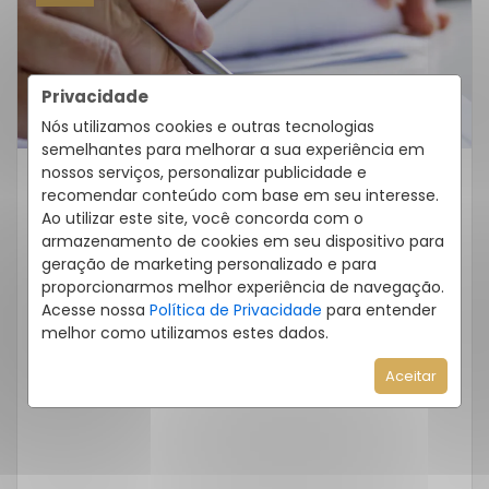
Privacidade
Nós utilizamos cookies e outras tecnologias
semelhantes para melhorar a sua experiência em
nossos serviços, personalizar publicidade e
recomendar conteúdo com base em seu interesse.
Quero Alugar
Ao utilizar este site, você concorda com o
Como Fazer A Renovação De
armazenamento de cookies em seu dispositivo para
Contrato De Aluguel Com A
geração de marketing personalizado e para
Imobiliária Eccellenza?
proporcionarmos melhor experiência de navegação.
Acesse nossa
Política de Privacidade
para entender
A renovação do contrato de aluguel é um
melhor como utilizamos estes dados.
momento importante tanto para o inquilino
Aceitar
quanto para o proprietário, pois garante […]