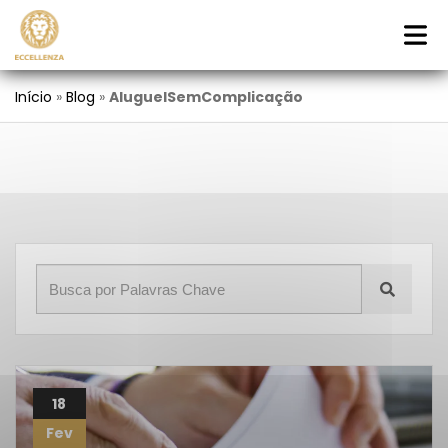
Início
»
Blog
»
AluguelSemComplicação
18
Fev