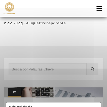
Início
»
Blog
»
AluguelTransparente
12
Out