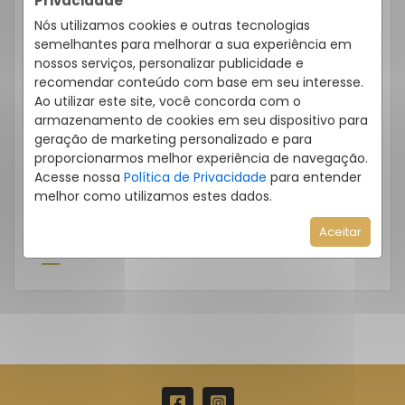
Privacidade
Quero Alugar
Nós utilizamos cookies e outras tecnologias
Como Funciona O Reajuste De
semelhantes para melhorar a sua experiência em
Aluguel: Entenda As Regras E
nossos serviços, personalizar publicidade e
Cálculos
recomendar conteúdo com base em seu interesse.
Ao utilizar este site, você concorda com o
Na Eccellenza Imobiliária, prezamos pela
armazenamento de cookies em seu dispositivo para
transparência em todas as etapas da
geração de marketing personalizado e para
proporcionarmos melhor experiência de navegação.
locação, e o reajuste de aluguel é um dos […]
Acesse nossa
Política de Privacidade
para entender
melhor como utilizamos estes dados.
Aceitar
LEIA MAIS