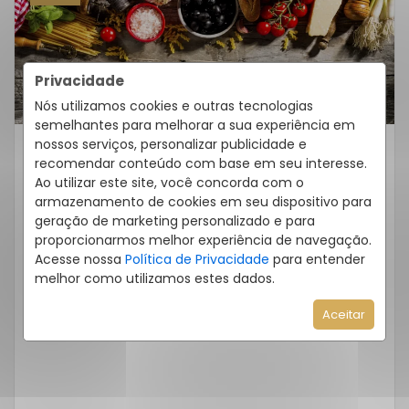
Privacidade
Nós utilizamos cookies e outras tecnologias
semelhantes para melhorar a sua experiência em
nossos serviços, personalizar publicidade e
recomendar conteúdo com base em seu interesse.
Sem categoria
Ao utilizar este site, você concorda com o
Rota Gastronômica Do Ribeirão
armazenamento de cookies em seu dispositivo para
Da Ilha: Sabores Tradicionais À
geração de marketing personalizado e para
Beira-Mar
proporcionarmos melhor experiência de navegação.
Acesse nossa
Política de Privacidade
para entender
No sul de Florianópolis, o Ribeirão da Ilha é
melhor como utilizamos estes dados.
sinônimo de tradição e autenticidade quando
Aceitar
o assunto é gastronomia. Com […]