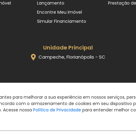
móvel
Lançamento
Prestação d
Encontre Meu Imóvel
Simular Financiamento
Unidade Principal
Campeche, Florianópolis - SC
Eccellenza Imóveis. CRECI 4889J © 2026
Política de privacidade
|
Termos de uso
hantes para melhorar a sua experiência em nossos serviços, pe
Feito com
pelo time da
RocketImob | Site para Imobiliária
ê concorda com o armazenamento de cookies em seu dispositivo 
o. Acesse nossa
Política de Privacidade
para entender melhor co