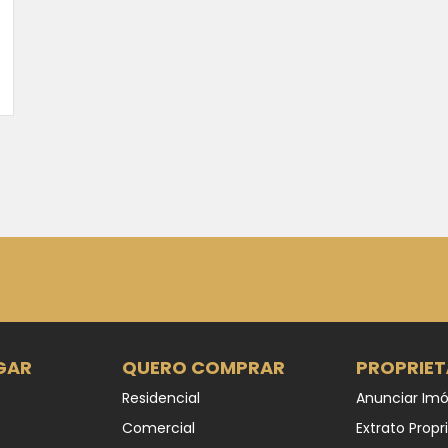
GAR
QUERO COMPRAR
PROPRIET
Residencial
Anunciar Imó
Comercial
Extrato Propr