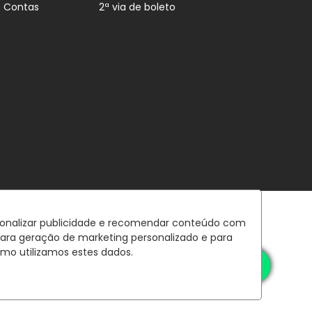
e Contas
2ª via de boleto
rsonalizar publicidade e recomendar conteúdo com
para geração de marketing personalizado e para
mo utilizamos estes dados.