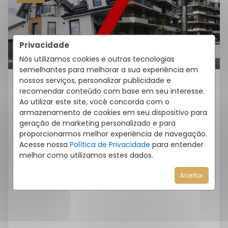
Privacidade
Nós utilizamos cookies e outras tecnologias
semelhantes para melhorar a sua experiência em
nossos serviços, personalizar publicidade e
recomendar conteúdo com base em seu interesse.
Quero Comprar
Ao utilizar este site, você concorda com o
Casas De Praia Vs.
armazenamento de cookies em seu dispositivo para
Apartamentos: Qual A Melhor
geração de marketing personalizado e para
Opção Para Morar Ou Investir?
proporcionarmos melhor experiência de navegação.
Acesse nossa
Política de Privacidade
para entender
Se você está pensando em comprar um
melhor como utilizamos estes dados.
imóvel no litoral, uma dúvida comum é: é
Aceitar
melhor investir em uma […]