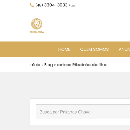
3304-3033
(48)
Fixo
HOME
QUEM SOMOS
ANUN
Início
»
Blog
»
ostras Ribeirão da Ilha