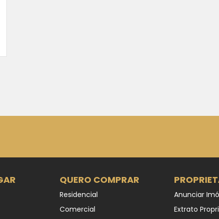
GAR
QUERO COMPRAR
PROPRIET
Residencial
Anunciar Imó
Comercial
Extrato Propr