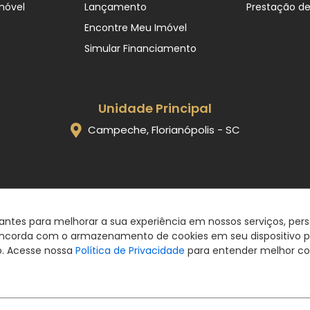
móvel
Lançamento
Prestação d
Encontre Meu Imóvel
Simular Financiamento
Unidade Principal
Campeche, Florianópolis - SC
Eccellenza Imóveis. CRECI 4889J © 2026
Política de privacidade
|
Termos de uso
hantes para melhorar a sua experiência em nossos serviços, pe
Feito com
pelo time da
RocketImob | Site para Imobiliária
ê concorda com o armazenamento de cookies em seu dispositivo 
o. Acesse nossa
Política de Privacidade
para entender melhor co