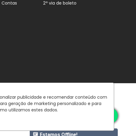
e Contas
2ª via de boleto
rsonalizar publicidade e recomendar conteúdo com
para geração de marketing personalizado e para
mo utilizamos estes dados.
Estamos Offline!