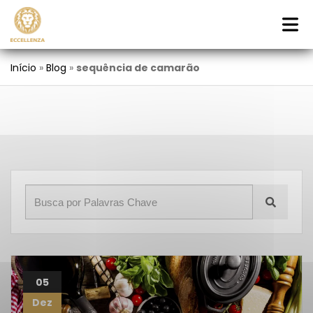
Início
»
Blog
»
sequência de camarão
05
Dez