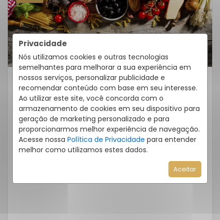
Privacidade
Nós utilizamos cookies e outras tecnologias
semelhantes para melhorar a sua experiência em
nossos serviços, personalizar publicidade e
recomendar conteúdo com base em seu interesse.
Sem categoria
Ao utilizar este site, você concorda com o
Rota Gastronômica Do Ribeirão
armazenamento de cookies em seu dispositivo para
Da Ilha: Sabores Tradicionais À
geração de marketing personalizado e para
Beira-Mar
proporcionarmos melhor experiência de navegação.
Acesse nossa
Política de Privacidade
para entender
No sul de Florianópolis, o Ribeirão da Ilha é
melhor como utilizamos estes dados.
sinônimo de tradição e autenticidade quando
Aceitar
o assunto é gastronomia. Com […]