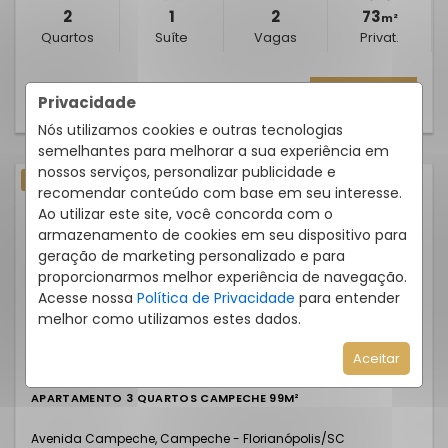
2
1
2
73
m²
Quartos
Suíte
Vagas
Privat.
SABER MAIS
Privacidade
Nós utilizamos cookies e outras tecnologias
semelhantes para melhorar a sua experiência em
nossos serviços, personalizar publicidade e
Lançamento
Em Construção
recomendar conteúdo com base em seu interesse.
Ao utilizar este site, você concorda com o
armazenamento de cookies em seu dispositivo para
geração de marketing personalizado e para
proporcionarmos melhor experiência de navegação.
Acesse nossa
Política de Privacidade
para entender
melhor como utilizamos estes dados.
Aceitar
APARTAMENTO 3 QUARTOS CAMPECHE 99M²
Avenida Campeche, Campeche - Florianópolis
/SC