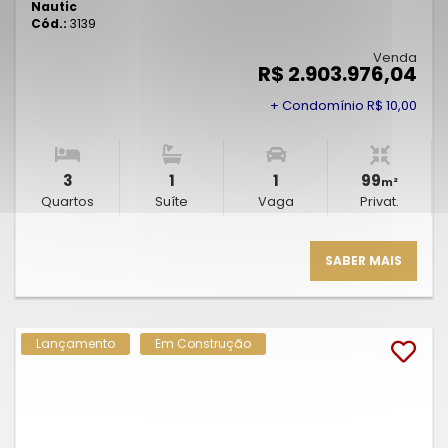
Nautic
Cód.:
3139
Venda
R$ 2.903.976,04
+ Condomínio R$ 10,00
3
1
1
99
m²
Quartos
Suíte
Vaga
Privat.
SABER MAIS
Lançamento
Em Construção