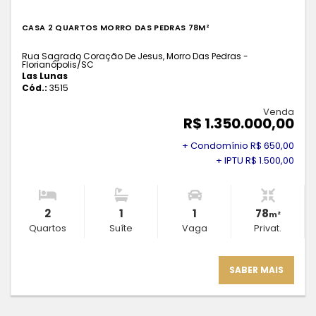
CASA 2 QUARTOS MORRO DAS PEDRAS 78M²
Rua Sagrado Coração De Jesus, Morro Das Pedras -
Florianópolis
/SC
Las Lunas
Cód.:
3515
Venda
R$ 1.350.000,00
+ Condomínio R$ 650,00
+ IPTU R$ 1.500,00
2
1
1
78
m²
Quartos
Suíte
Vaga
Privat.
SABER MAIS