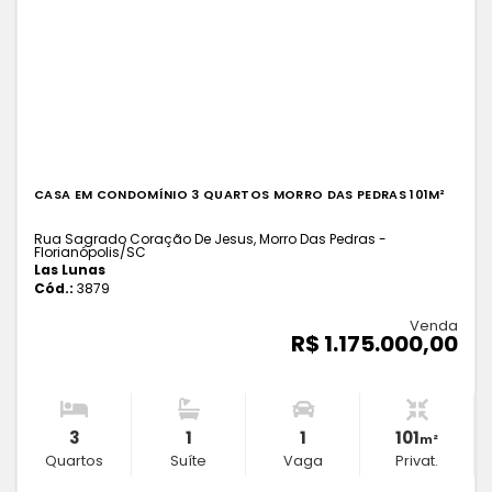
CASA EM CONDOMÍNIO 3 QUARTOS MORRO DAS PEDRAS 101M²
Rua Sagrado Coração De Jesus, Morro Das Pedras -
Florianópolis
/SC
Las Lunas
Cód.:
3879
Venda
R$ 1.175.000,00
3
1
1
101
m²
Quartos
Suíte
Vaga
Privat.