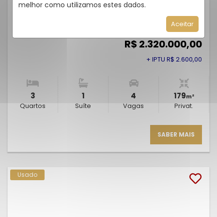
melhor como utilizamos estes dados.
Rua Manoel Pedro Vieira, Morro Das Pedras - Florianópolis
/SC
Cód.:
2517
Aceitar
Venda
R$ 2.320.000,00
+ IPTU R$ 2.600,00
3
1
4
179
m²
Quartos
Suíte
Vagas
Privat.
SABER MAIS
Usado