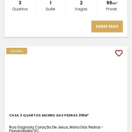
3
1
2
96
m²
Quartos
Suíte
Vagas
Privat.
SABER MAIS
Usado
CASA 2 QUARTOS MORRO DAS PEDRAS 218M²
Rua Sagrado Coração De Jesus, Morro Das Pedras -
Florianópolis
/SC