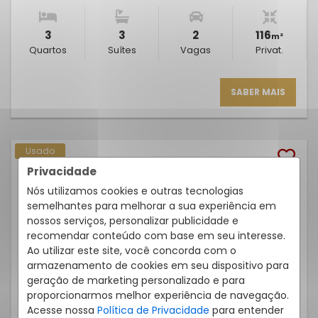
3
3
2
116
m²
Quartos
Suítes
Vagas
Privat.
SABER MAIS
Usado
Privacidade
Nós utilizamos cookies e outras tecnologias
semelhantes para melhorar a sua experiência em
nossos serviços, personalizar publicidade e
recomendar conteúdo com base em seu interesse.
Ao utilizar este site, você concorda com o
armazenamento de cookies em seu dispositivo para
geração de marketing personalizado e para
proporcionarmos melhor experiência de navegação.
CASA 3 QUARTOS MORRO DAS PEDRAS 179M²
Acesse nossa
Política de Privacidade
para entender