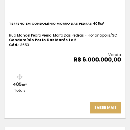
TERRENO EM CONDOMÍNIO MORRO DAS PEDRAS 405M²
Rua Manoel Pedro Vieira, Morro Das Pedras - Florianópolis
/SC
Condomínio Porto Das Marés 1 e 2
Cód.:
3653
Venda
R$ 6.000.000,00
405
m²
Totais
SABER MAIS