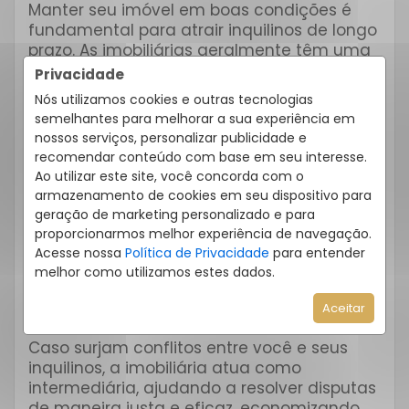
Manter seu imóvel em boas condições é
fundamental para atrair inquilinos de longo
prazo. As imobiliárias geralmente têm uma
equipe ou acesso a uma rede confiável de
Privacidade
prestadores de serviços para lidar com
Nós utilizamos cookies e outras tecnologias
manutenção e reparos de forma eficaz e
semelhantes para melhorar a sua experiência em
econômica.
nossos serviços, personalizar publicidade e
recomendar conteúdo com base em seu interesse.
6. Acompanhamento Financeiro
Ao utilizar este site, você concorda com o
Realizar o repasse do aluguel mensalmente
armazenamento de cookies em seu dispositivo para
é apenas uma parte do processo. Uma
geração de marketing personalizado e para
imobiliária ajuda a monitorar as finanças
proporcionarmos melhor experiência de navegação.
relacionadas à sua propriedade, incluindo o
Acesse nossa
Política de Privacidade
para entender
pagamento de despesas, impostos e
melhor como utilizamos estes dados.
relatórios financeiros detalhados.
Aceitar
7. Resolução de Conflitos
Caso surjam conflitos entre você e seus
inquilinos, a imobiliária atua como
intermediária, ajudando a resolver disputas
de maneira justa e eficaz, economizando