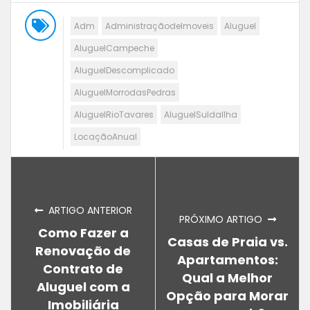
Adm
AdministraçãodeImoveis
Aluguel
AluguelCampeche
AluguelDescomplicado
AluguelMorrodasPedras
AluguelRioTavares
AluguelSuldaIlha
LocaçãoAnual
ARTIGO ANTERIOR
PRÓXIMO ARTIGO
Como Fazer a
Casas de Praia vs.
Renovação de
Apartamentos:
Contrato de
Qual a Melhor
Aluguel com a
Opção para Morar
Imobiliária