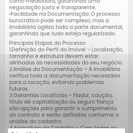
como mediadora, garantindo uma
negociação justa e transparente.
•Facilidade na Documentação: O processo
burocrático pode ser complexo, mas a
imobiliária agiliza toda a parte documental,
garantindo que tudo esteja regularizado.
Principais Etapas do Processo
1.Definição do Perfil do Imóvel – Localização,
tamanho e estrutura devem estar
alinhados às necessidades do seu negócio.
2.Análise da Documentação – A imobiliária
verifica toda a documentação necessária
para a locação, evitando problemas
futuros.
3.Garantias Locatícias – Fiador, caução,
título de capitalização ou seguro fiança
são opções para garantir o cumprimento
do contrato e serão definidas conforme a
análise do cadastro.
4.Assinatura do Contrato – Com todas as