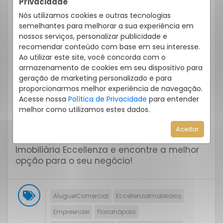
Privacidade
cláusulas bem definidas, o contrato
protege tanto o inquilino quanto o
Nós utilizamos cookies e outras tecnologias
proprietário.
semelhantes para melhorar a sua experiência em
5.Vistoria do Imóvel – Antes da entrega das
nossos serviços, personalizar publicidade e
chaves, uma vistoria detalhada garante
recomendar conteúdo com base em seu interesse.
que o estado do imóvel esteja registrado
Ao utilizar este site, você concorda com o
corretamente.
armazenamento de cookies em seu dispositivo para
geração de marketing personalizado e para
A locação comercial exige atenção aos
proporcionarmos melhor experiência de navegação.
detalhes, e contar com uma imobiliária
Acesse nossa
Política de Privacidade
para entender
responsável torna todo o processo mais
melhor como utilizamos estes dados.
seguro e eficiente. Se você busca um
imóvel comercial no sul da ilha de
Aceitar
Florianópolis, entre em contato com a
Imobiliária Eccellenza e encontre a melhor
opção para o seu negócio!
AluguelComercial
EccellenzaImobiliária
Empreender
Florianópolis