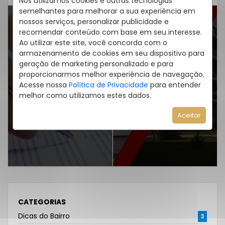
Nós utilizamos cookies e outras tecnologias
semelhantes para melhorar a sua experiência em
nossos serviços, personalizar publicidade e
recomendar conteúdo com base em seu interesse.
Ao utilizar este site, você concorda com o
ARTIGO ANTERIOR
PRÓXIMO ARTIGO
armazenamento de cookies em seu dispositivo para
Como Fazer a
geração de marketing personalizado e para
Casas de Praia vs.
Renovação de
proporcionarmos melhor experiência de navegação.
Apartamentos:
Acesse nossa
Política de Privacidade
para entender
Contrato de
Qual a Melhor
melhor como utilizamos estes dados.
Aluguel com a
Opção para Morar
Imobiliária
Aceitar
ou Investir?
Eccellenza?
CATEGORIAS
Dicas do Bairro
3