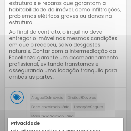
estruturais e reparos que garantam a
habitabilidade do imóvel, como infiltrações,
problemas elétricos graves ou danos na
estrutura.
Ao final do contrato, o inquilino deve
entregar o imóvel nas mesmas condições
em que o recebeu, salvo desgastes
naturais. Contar com a intermediação da
Eccellenza garante um acompanhamento
profissional, evitando transtornos e
assegurando uma locação tranquila para
ambas as partes.
AluguelDeImóveis
DireitosEDeveres
EccellenzaImobiliária
LocaçãoSegura
ManutençãoImobiliária
Privacidade
MercadoImobiliário
ReparosNoImóvel